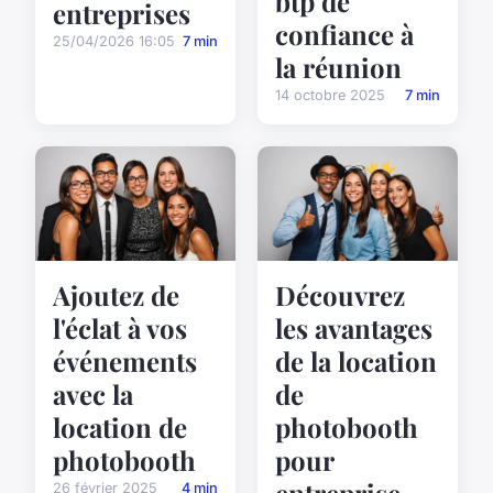
btp de
entreprises
confiance à
25/04/2026 16:05
7 min
la réunion
14 octobre 2025
7 min
Ajoutez de
Découvrez
l'éclat à vos
les avantages
événements
de la location
avec la
de
location de
photobooth
photobooth
pour
entreprise
26 février 2025
4 min